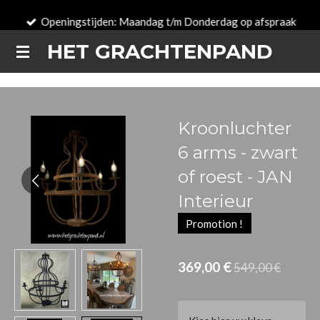
Passer
Openingstijden: Maandag t/m Donderdag op afspraak
au
HET GRACHTENPAND
contenu
principal
Kroonluchter
6 arms - zwart
of roest - JAN
Interieur
Promotion !
369,00 €
549,00 €