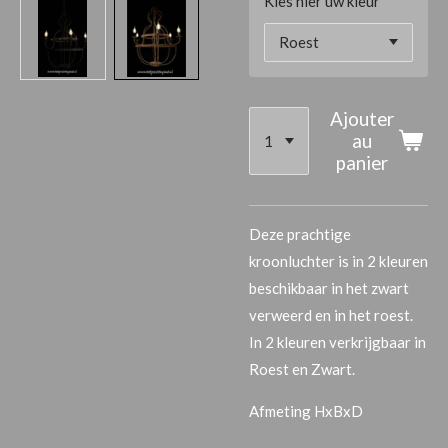
Kies hier uw kleur
Ajouter
au
panier
Deze prachtige
kroonluchter is in 2 kleuren
beschikbaar in het zwart
verweerd en in het roest.
In 2 kleuren verkrijgbaar in
Roest en Zwart.
Afmeting HxBxD