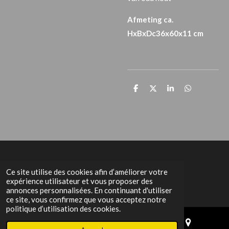
Afmeting ca.
HxBxDc36x60x11 cm
P
P
P
P
a
a
a
a
r
r
r
r
t
t
t
t
a
a
a
a
g
g
g
g
e
e
e
e
r
r
r
r
Het Grachtenpand
Ce site utilise des cookies afin d’améliorer votre
expérience utilisateur et vous proposer des
annonces personnalisées. En continuant d'utiliser
ce site, vous confirmez que vous acceptez notre
politique d’utilisation des cookies.