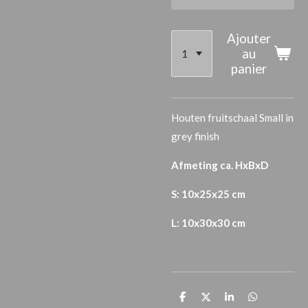
Ajouter
au
panier
Houten fruitschaal Small in
grey finish
Afmeting ca. HxBxD
S: 10x25x25 cm
L:
10x30x30 cm
P
P
P
P