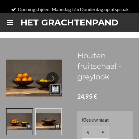
Passer
Openingstijden: Maandag t/m Donderdag op afspraak
au
HET GRACHTENPAND
contenu
principal
Houten
fruitschaal -
greylook
24,95 €
Kies uw maat