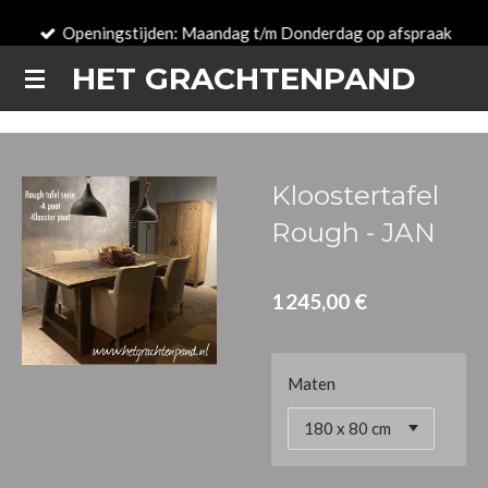
Passer
Openingstijden: Maandag t/m Donderdag op afspraak
au
HET GRACHTENPAND
contenu
principal
Kloostertafel
Rough - JAN
1 245,00 €
Maten