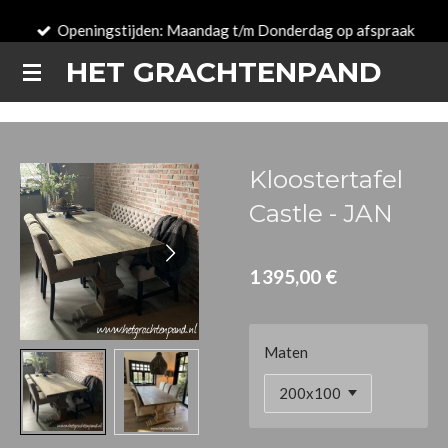
Passer
Openingstijden: Maandag t/m Donderdag op afspraak
au
HET GRACHTENPAND
contenu
principal
Kloostertafel
Castle - JAN
1 395,00 €
Maten