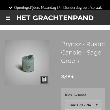
Passer
Openingstijden: Maandag t/m Donderdag op afspraak
au
HET GRACHTENPAND
contenu
principal
Brynxz - Rustic
Candle - Sage
Green
3,49 €
Kies uw maat