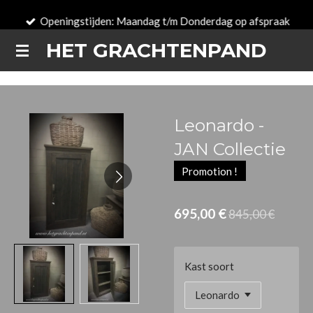
Passer
Openingstijden: Maandag t/m Donderdag op afspraak
au
HET GRACHTENPAND
contenu
principal
Leonardo -
JAN Collectie
Promotion !
695,00 €
845,00 €
Kast soort