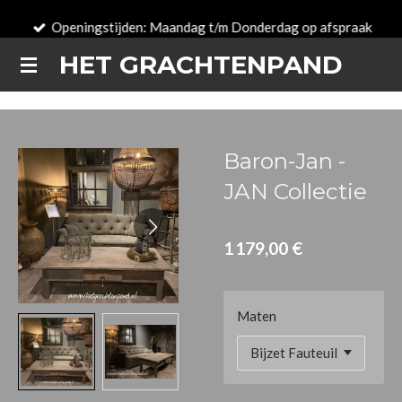
Passer
Openingstijden: Maandag t/m Donderdag op afspraak
au
HET GRACHTENPAND
contenu
principal
Baron-Jan -
JAN Collectie
1 179,00 €
Maten