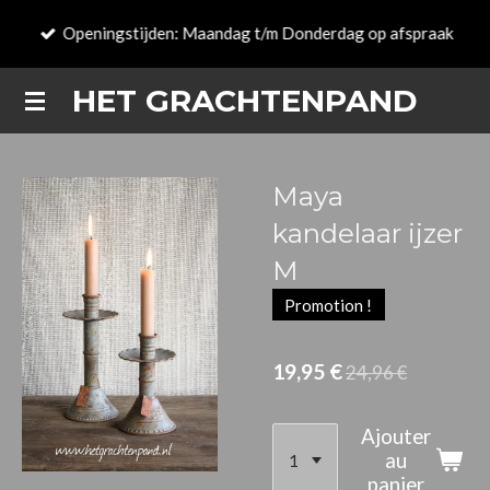
Passer
Openingstijden: Maandag t/m Donderdag op afspraak
au
contenu
HET GRACHTENPAND
principal
Maya
kandelaar ijzer
M
Promotion !
19,95 €
24,96 €
Ajouter
au
panier