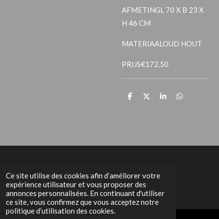
AFMETING
L 70 X B 23 X
H 46 CM
MATERIAAL
OUD HOUT
PRIJS
€172,50
P
P
P
P
a
a
a
a
r
r
r
r
t
t
t
t
a
a
a
a
g
g
g
g
e
e
e
e
r
r
r
r
Het Grachtenpand
Ce site utilise des cookies afin d’améliorer votre
expérience utilisateur et vous proposer des
annonces personnalisées. En continuant d'utiliser
ce site, vous confirmez que vous acceptez notre
politique d’utilisation des cookies.