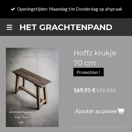
Passer
Openingstijden: Maandag t/m Donderdag op afspraak
au
contenu
HET GRACHTENPAND
principal
Hoffz krukje
70 cm
Promotion !
169,95 €
172,50 €
Ajouter au panier