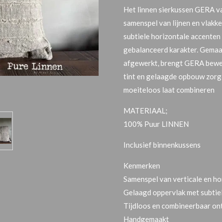
Het linnen sierkussen GERA va
samenspel van lijnen en vlakke
subtiele horizontale accenten
gebalanceerd karakter. Gemaa
afgewerkt, brengt GERA bewegi
tint en gelaagde opbouw zorge
moeiteloos laat combineren
MATERIAAL;
100% Puur LINNEN
Inclusief binnenkussens
Kenmerken
Samenspel van verticale en ho
Gelaagd oppervlak met subtiel
Tijdloos en combineerbaar o
Handgemaakt