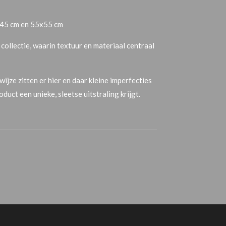
x45 cm en 55x55 cm
collectie, waarin textuur en materiaal centraal
ijze zitten er hier en daar kleine imperfecties
duct een unieke, sleetse uitstraling krijgt.