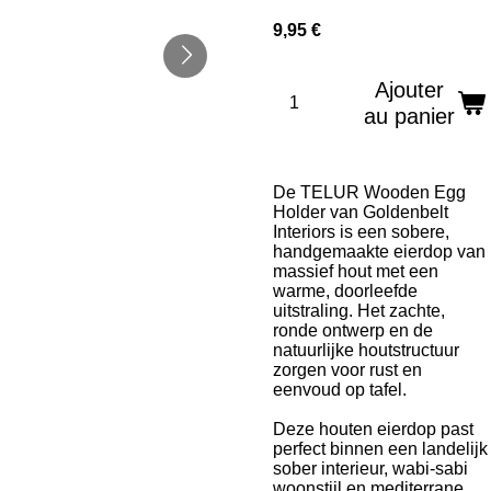
9,95 €
Ajouter
au panier
De
TELUR Wooden Egg
Holder
van Goldenbelt
Interiors is een sobere,
handgemaakte eierdop van
massief hout met een
warme, doorleefde
uitstraling. Het zachte,
ronde ontwerp en de
natuurlijke houtstructuur
zorgen voor rust en
eenvoud op tafel.
Deze houten eierdop past
perfect binnen een
landelijk
sober interieur
,
wabi-sabi
woonstijl
en
mediterrane