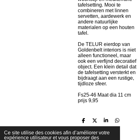
tafelsetting
. Mooi te
combineren met linnen
servetten, aardewerk en
andere natuurlijke
materialen op een houten
tafel.
De TELUR eierdop van
Goldenbelt interiors is niet
alleen functioneel, maar
ook een verfijnd decoratief
object. Een klein detail dat
de tafelsetting versterkt en
bijdraagt aan een rustige,
tijdloze sfeer.
Fs25-46 Maat dia 11 cm
prijs 9,95
P
P
P
P
a
a
a
a
r
r
r
r
Ce site utilise des cookies afin d’améliorer votre
t
t
t
t
expérience utilisateur et vous proposer des