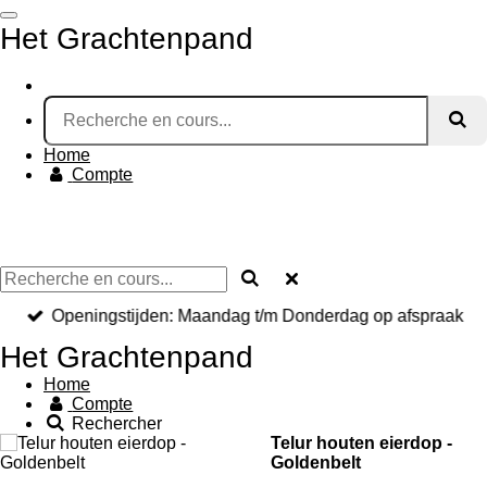
Passer
Het Grachtenpand
au
contenu
principal
Home
Compte
Openingstijden: Maandag t/m Donderdag op afspraak
Het Grachtenpand
Home
Compte
Rechercher
Telur houten eierdop -
Goldenbelt