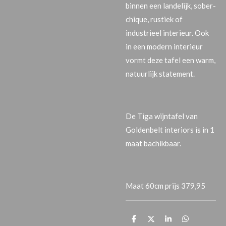
binnen een landelijk, sober-
chique, rustiek of
industrieel interieur. Ook
in een modern interieur
vormt deze tafel een warm,
natuurlijk statement.
De Tiga wijntafel van
Goldenbelt interiors is in 1
maat bachikbaar.
Maat 60cm prijs 379,95
P
P
P
P