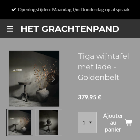
Passer
Openingstijden: Maandag t/m Donderdag op afspraak
au
contenu
HET GRACHTENPAND
principal
Tiga wijntafel
met lade -
Goldenbelt
379,95 €
Ajouter
au
panier