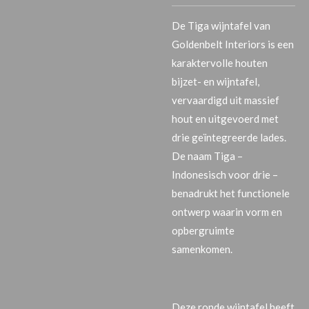
De
Tiga wijntafel
van
Goldenbelt Interiors is een
karaktervolle houten
bijzet- en wijntafel,
vervaardigd uit massief
hout en uitgevoerd met
drie geïntegreerde lades
.
De naam
Tiga
–
Indonesisch voor
drie
–
benadrukt het functionele
ontwerp waarin vorm en
opbergruimte
samenkomen.
Deze ronde wijntafel heeft