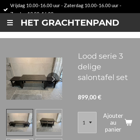
Vrijdag 10.00-16.00 uur - Zaterdag 10.00-16.00 uur -
Passer
Zondag 12.00-16.00 uur
au
HET GRACHTENPAND
contenu
principal
Lood serie 3
delige
salontafel set
899,00 €
Ajouter
au
panier