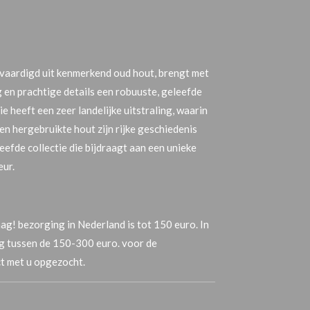
rvaardigd uit kenmerkend oud hout, brengt met
g en prachtige details een robuuste, geleefde
e heeft een zeer landelijke uitstraling, waarin
n hergebruikte hout zijn rijke geschiedenis
eefde collectie die bijdraagt aan een unieke
eur.
ag! bezorging in Nederland is tot 150 euro. In
ag tussen de 150-300 euro. voor de
t met u opgezocht.