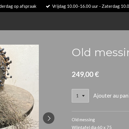
derdag op afspraak
Vrijdag 10.00-16.00 uur - Zaterdag 10.
Old messin
249,00 €
Ajouter au pan
Old messing
Wijntafel dia 60 x 75