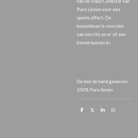
van de Vlasz Collectie van
Pure Linnen voor een
speels effect. De
kussenhoes is voorzien
van een rits en er zit een
binnen kussen in.
De met de hand geweven
100% Pure linnen
P
P
P
P
a
a
a
a
r
r
r
r
t
t
t
t
a
a
a
a
g
g
g
g