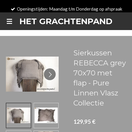
Passer
Openingstijden: Maandag t/m Donderdag op afspraak
au
HET GRACHTENPAND
contenu
principal
Sierkussen
REBECCA grey
70x70 met
flap - Pure
Linnen Vlasz
Collectie
129,95 €