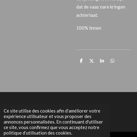
dat de vaas nare kringen
achterlaat.
100% linnen
P
P
P
P
a
a
a
a
r
r
r
r
t
t
t
t
a
a
a
a
g
g
g
g
e
e
e
e
r
r
r
r
Het Grachtenpand
Ce site utilise des cookies afin d’améliorer votre
expérience utilisateur et vous proposer des
annonces personnalisées. En continuant d'utiliser
ce site, vous confirmez que vous acceptez notre
politique d’utilisation des cookies.