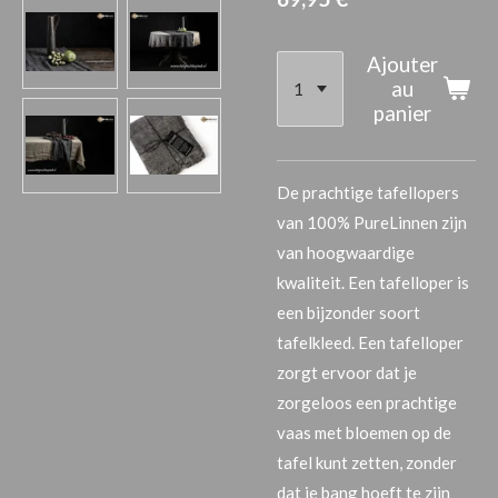
Ajouter
au
panier
De prachtige tafellopers
van 100% PureLinnen zijn
van hoogwaardige
kwaliteit. Een tafelloper is
een bijzonder soort
tafelkleed. Een tafelloper
zorgt ervoor dat je
zorgeloos een prachtige
vaas met bloemen op de
tafel kunt zetten, zonder
dat je bang hoeft te zijn