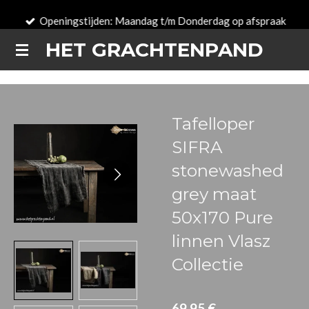
Passer
Openingstijden: Maandag t/m Donderdag op afspraak
au
HET GRACHTENPAND
contenu
principal
Tafelloper
SIFRA
stonewashed
grey maat
50x170 Pure
linnen Vlasz
Collectie
69,95 €