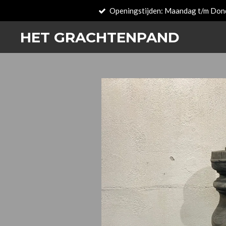
Openingstijden: Maandag t/m Don
Passer
au
HET GRACHTENPAND
contenu
principal