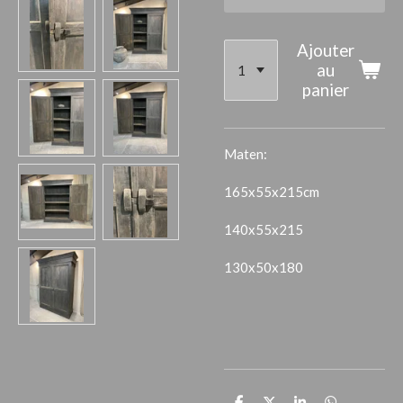
Ajouter
au
panier
Maten:
165x55x215cm
140x55x215
130x50x180