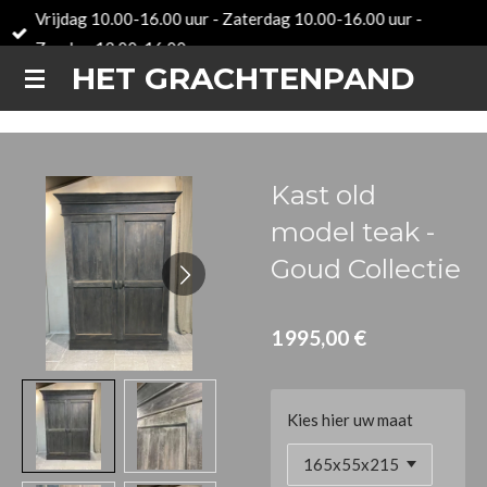
Vrijdag 10.00-16.00 uur - Zaterdag 10.00-16.00 uur -
Passer
Zondag 12.00-16.00 uur
au
HET GRACHTENPAND
contenu
principal
Kast old
model teak -
Goud Collectie
1 995,00 €
Kies hier uw maat