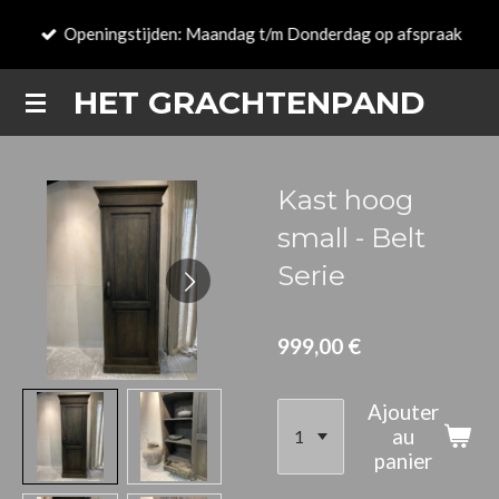
Passer
Openingstijden: Maandag t/m Donderdag op afspraak
au
contenu
HET GRACHTENPAND
principal
Kast hoog
small - Belt
Serie
999,00 €
Ajouter
au
panier