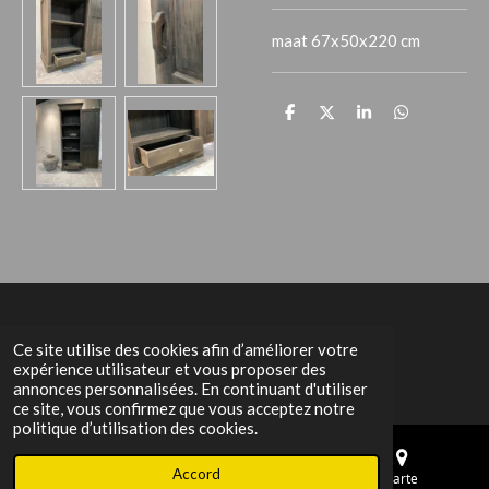
maat 67x50x220 cm
P
P
P
P
a
a
a
a
r
r
r
r
t
t
t
t
a
a
a
a
g
g
g
g
e
e
e
e
r
r
r
r
Het Grachtenpand
Ce site utilise des cookies afin d’améliorer votre
expérience utilisateur et vous proposer des
annonces personnalisées. En continuant d'utiliser
ce site, vous confirmez que vous acceptez notre
politique d’utilisation des cookies.
Accord
E-mail
Téléphone
Carte