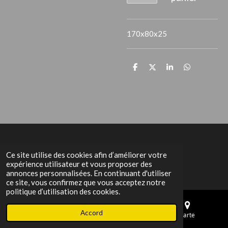
170x80x25
P
P
P
P
a
a
a
a
r
r
r
r
t
t
t
t
a
a
a
a
g
g
g
g
e
e
e
e
r
r
r
r
Het Grachtenpand
Ce site utilise des cookies afin d’améliorer votre
expérience utilisateur et vous proposer des
annonces personnalisées. En continuant d'utiliser
ce site, vous confirmez que vous acceptez notre
politique d’utilisation des cookies.
Accord
E-mail
Téléphone
Carte