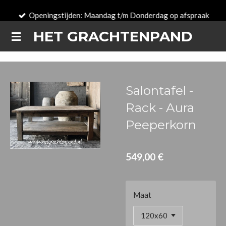
Passer
Openingstijden: Maandag t/m Donderdag op afspraak
au
HET GRACHTENPAND
contenu
principal
Salontafel -
Rack - Aura
Peeperkorn
549,00 €
Maat