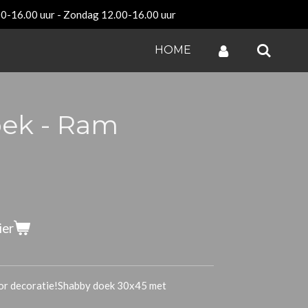
00-16.00 uur - Zondag 12.00-16.00 uur
HOME
ek - Ram
ier
oor decoratie!Shabby doek 30x45 met