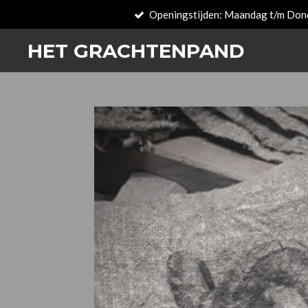
Openingstijden: Maandag t/m Don
Passer
au
HET GRACHTENPAND
contenu
principal