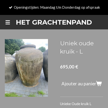
Passer
Openingstijden: Maandag t/m Donderdag op afspraak
au
contenu
HET GRACHTENPAND
principal
Uniek oude
kruik - L
695,00 €
Ajouter au panier
Unieke Oude kruik L