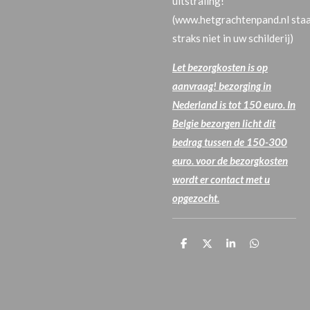
uitstraling!
(www.hetgrachtenpand.nl sta
straks niet in uw schilderij)
Let bezorgkosten is op
aanvraag! bezorging in
Nederland is tot 150 euro. In
Belgie bezorgen licht dit
bedrag tussen de 150-300
euro. voor de bezorgkosten
wordt er contact met u
opgezocht.
P
P
P
P
a
a
a
a
r
r
r
r
t
t
t
t
a
a
a
a
g
g
g
g
e
e
e
e