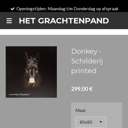
Passer
Openingstijden: Maandag t/m Donderdag op afspraak
au
HET GRACHTENPAND
contenu
principal
Donkey -
Schilderij
printed
299,00 €
Maat