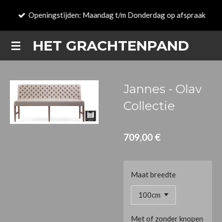
Passer
Openingstijden: Maandag t/m Donderdag op afspraak
au
contenu
HET GRACHTENPAND
principal
Jannes - Olav
Collectie
709,00 €
Maat breedte
Met of zonder knopen