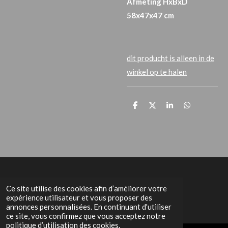
Afmeting HxBxD
58x47x47 cm
dit producht is alleen in de
winkel op te halen
P
P
P
P
a
a
a
a
r
r
r
r
t
t
t
t
a
a
a
a
g
g
g
g
e
e
e
e
r
r
r
r
Het Grachtenpand
Ce site utilise des cookies afin d’améliorer votre
expérience utilisateur et vous proposer des
annonces personnalisées. En continuant d'utiliser
ce site, vous confirmez que vous acceptez notre
politique d’utilisation des cookies.