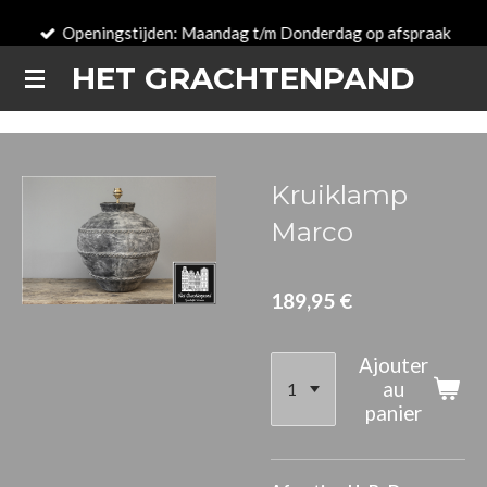
Passer
Openingstijden: Maandag t/m Donderdag op afspraak
au
HET GRACHTENPAND
contenu
principal
Kruiklamp
Marco
189,95 €
Ajouter
au
panier