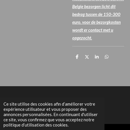
Belgie bezorgen licht dit
bedrag tussen de 150-300
euro. voor de bezorgkosten
wordt er contact met u
opgezocht.
P
P
P
P
a
a
a
a
r
r
r
r
t
t
t
t
a
a
a
a
g
g
g
g
e
e
e
e
r
r
r
r
Het Grachtenpand
Ce site utilise des cookies afin d’améliorer votre
expérience utilisateur et vous proposer des
annonces personnalisées. En continuant d'utiliser
ce site, vous confirmez que vous acceptez notre
politique d’utilisation des cookies.