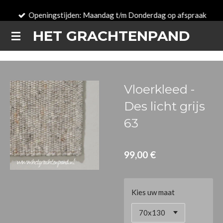
Passer
Openingstijden: Maandag t/m Donderdag op afspraak
au
HET GRACHTENPAND
contenu
principal
Vloerkleed -
Des licht grijs
63
99,00 €
Kies uw maat