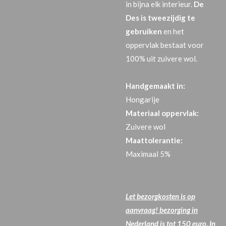
in bijna elk interieur.
De
Des is tweezijdig te
gebruiken
en het
oppervlak bestaat voor
100% uit zuivere wol.
Handgemaakt in:
Hongarije
Materiaal oppervlak:
Zuivere wol
Maattolerantie:
Maximaal 5%
Let bezorgkosten is op
aanvraag! bezorging in
Nederland is tot 150 euro. In